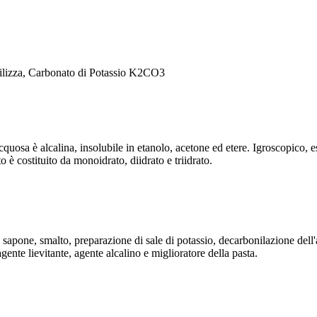
tilizza, Carbonato di Potassio K2CO3
cquosa è alcalina, insolubile in etanolo, acetone ed etere. Igroscopico, es
o è costituito da monoidrato, diidrato e triidrato.
a, sapone, smalto, preparazione di sale di potassio, decarbonilazione dell'
ente lievitante, agente alcalino e miglioratore della pasta.