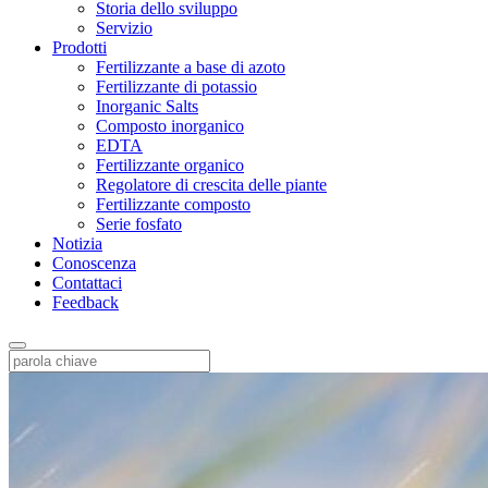
Storia dello sviluppo
Servizio
Prodotti
Fertilizzante a base di azoto
Fertilizzante di potassio
Inorganic Salts
Composto inorganico
EDTA
Fertilizzante organico
Regolatore di crescita delle piante
Fertilizzante composto
Serie fosfato
Notizia
Conoscenza
Contattaci
Feedback