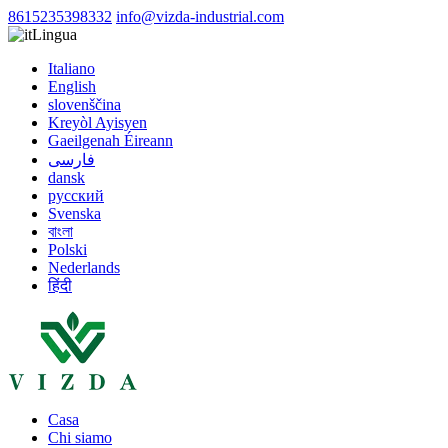
8615235398332
info@vizda-industrial.com
Lingua
Italiano
English
slovenščina
Kreyòl Ayisyen
Gaeilgenah Éireann
فارسی
dansk
русский
Svenska
বাংলা
Polski
Nederlands
हिंदी
Casa
Chi siamo