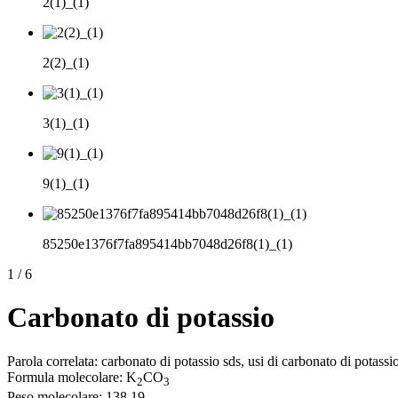
2(1)_(1)
2(2)_(1)
3(1)_(1)
9(1)_(1)
85250e1376f7fa895414bb7048d26f8(1)_(1)
1
/
6
Carbonato di potassio
Parola correlata: carbonato di potassio sds, usi di carbonato di potas
Formula molecolare: K
CO
2
3
Peso molecolare: 138,19