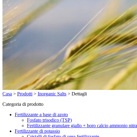
Casa
>
Prodotti
>
Inorganic Salts
>
Dettagli
Categoria di prodotto
Fertilizzante a base di azoto
Fosfato trisodico (TSP)
Fertilizzante granulare giallo + boro calcio ammonio nitr
Fertilizzante di potassio
Cristalli di fosfato di urea fertilizzante